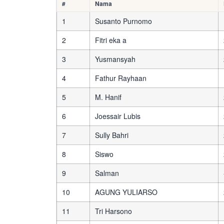
#
Nama
1
Susanto Purnomo
2
Fitri eka a
3
Yusmansyah
4
Fathur Rayhaan
5
M. Hanif
6
Joessair Lubis
7
Sully Bahri
8
Siswo
9
Salman
10
AGUNG YULIARSO
11
Tri Harsono