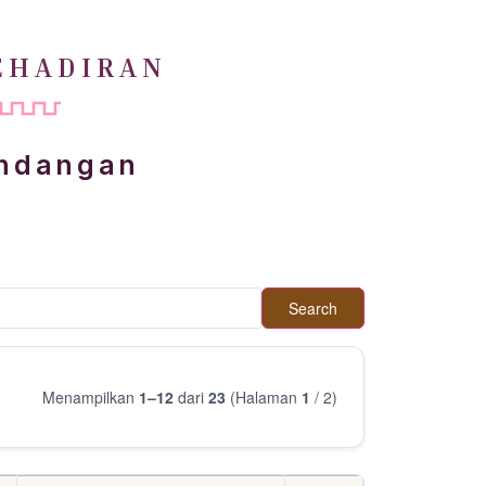
EHADIRAN
undangan
Search
Menampilkan
1–12
dari
23
(Halaman
1
/ 2)